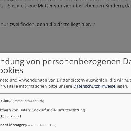
 …Sie, die treue Mutter von vier überlebenden Kindern, da
nur zwei finden, denn die dritte liegt hier…“
ndung von personenbezogenen D
ookies
ienste und Anwendungen von Drittanbietern auswählen, die wir nu
ilder von del Hel
r weitere Informationen bitte unsere
Datenschutzhinweise
lesen.
ktional
(immer erforderlich)
 (1534 – 98) bieten ein anschauliches Beispiel für evangeli
ichern von Daten: Cookie für die Benutzersitzung
h damit ab von Bildern, die der Verehrung dienen.
ck
:
Funktional
ührt del Hel alle Stationen der Heilsgeschichte auf. Wie ein
sent Manager
(immer erforderlich)
 sind: