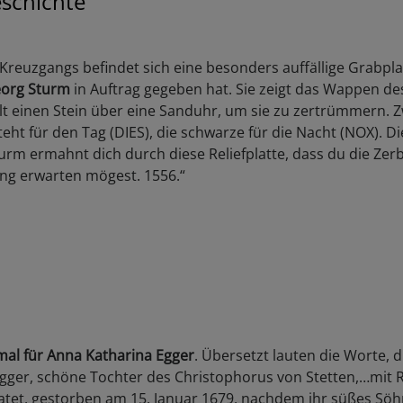
schichte
reuzgangs befindet sich eine besonders auffällige Grabpla
org Sturm
in Auftrag gegeben hat. Sie zeigt das Wappen de
ält einen Stein über eine Sanduhr, um sie zu zertrümmern.
ht für den Tag (DIES), die schwarze für die Nacht (NOX). Die
urm ermahnt dich durch diese Reliefplatte, dass du die Zer
ng erwarten mögest. 1556.“
al für Anna Katharina Egger
. Übersetzt lauten die Worte, d
Egger, schöne Tochter des Christophorus von Stetten,…mit
ratet, gestorben am 15. Januar 1679, nachdem ihr süßes Sö