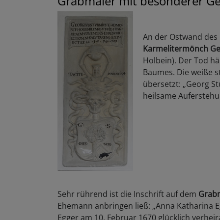
Grabmäler mit besonderer Ge
An der Ostwand des K
Karmelitermönch Ge
Holbein). Der Tod h
Baumes. Die weiße ste
übersetzt: „Georg St
heilsame Auferstehu
Sehr rührend ist die Inschrift auf dem
Grabm
Ehemann anbringen ließ: „Anna Katharina 
Egger am 10. Februar 1670 glücklich verhei