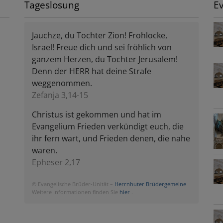
Tageslosung
E
Jauchze, du Tochter Zion! Frohlocke,
Israel! Freue dich und sei fröhlich von
ganzem Herzen, du Tochter Jerusalem!
Denn der HERR hat deine Strafe
weggenommen.
Zefanja 3,14-15
Christus ist gekommen und hat im
Evangelium Frieden verkündigt euch, die
ihr fern wart, und Frieden denen, die nahe
waren.
Epheser 2,17
© Evangelische Brüder-Unität –
Herrnhuter Brüdergemeine
Weitere Informationen finden Sie
hier
.