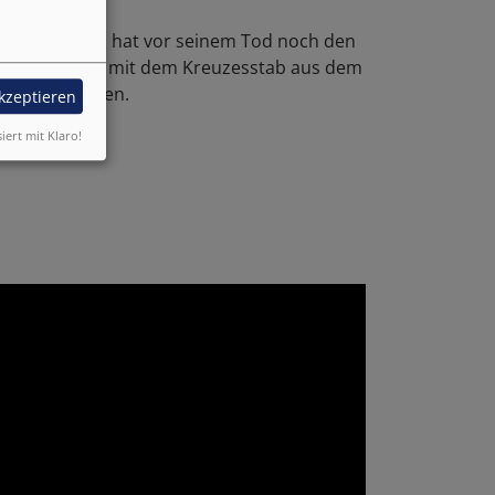
igte Christus hat vor seinem Tod noch den
hristus steigt mit dem Kreuzesstab aus dem
t er überwunden.
akzeptieren
siert mit Klaro!