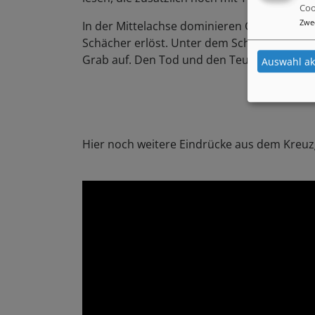
Coo
Zwe
In der Mittelachse dominieren Gottvater mi
Schächer erlöst. Unter dem Schächerkreuz 
Grab auf. Den Tod und den Teufel, der Adam 
Auswahl ak
Hier noch weitere Eindrücke aus dem Kreuz