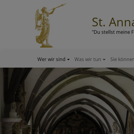
Direkt
zum
St. Ann
Inhalt
"Du stellst meine 
Wer wir sind
Was wir tun
Sie können
Hauptnavigation