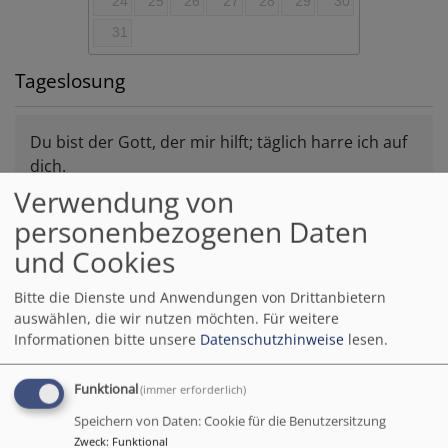
24
25
26
27
28
29
30
31
Tageslosung
Du bist der Gott, der mir hilft; täglich harre ich auf
dich.
Psalm 25,5
Verwendung von
personenbezogenen Daten
Bittet, so wird euch gegeben; suchet, so werdet ihr
finden; klopfet an, so wird euch aufgetan.
und Cookies
Matthäus 7,7
Bitte die Dienste und Anwendungen von Drittanbietern
auswählen, die wir nutzen möchten.
Für weitere
© Evangelische Brüder-Unität –
Herrnhuter Brüdergemeine
Weitere Informationen finden Sie
hier
.
Informationen bitte unsere
Datenschutzhinweise
lesen.
Evangelische-Termine Teaser
Funktional
(immer erforderlich)
Speichern von Daten: Cookie für die Benutzersitzung
Zweck
:
Funktional