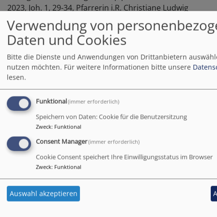
2023, Joh. 1, 29-34, Pfarrerin i.R. Christiane Ludwig
Verwendung von personenbezog
Jesus wird getauft
420.16 KB
Daten und Cookies
Predigt an Silvester, 31.Dezember 2022, Röm 8,31-39,
Bitte die Dienste und Anwendungen von Drittanbietern auswähle
Pfarrer Thomas Hegner
nutzen möchten.
Für weitere Informationen bitte unsere
Datens
lesen.
Von guten Mächten...
55.94 KB
Predigt am Heiligabend, 24. Dezember 2022, Lukas 2,1-
Funktional
(immer erforderlich)
20, Pfarrer Thomas Hegner
Speichern von Daten: Cookie für die Benutzersitzung
Zweck
:
Funktional
Das Kind - nicht der Kaiser!
53.99 KB
Consent Manager
(immer erforderlich)
Predigt am 3. Advent, 11.Dezember 2022, Jesaja 40,1-
Cookie Consent speichert Ihre Einwilligungsstatus im Browser
11, Pfarrer Thomas Hegner
Zweck
:
Funktional
Miniaturen zum "Trösten"
55.06 KB
Auswahl akzeptieren
A
Predigt am 1. Advent, 27.November 2022, Offenbarung