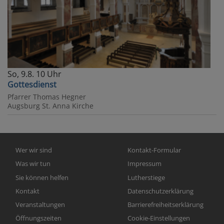
So, 9.8. 10 Uhr
Gottesdienst
Pfarrer Thomas Hegner
Augsburg
St. Anna Kirche
Hauptnavigation
Fußbereichsmenü
Wer wir sind
Kontakt-Formular
Was wir tun
Impressum
Sie können helfen
Lutherstiege
Kontakt
Datenschutzerklärung
Veranstaltungen
Barrierefreiheitserklärung
Öffnungszeiten
Cookie-Einstellungen