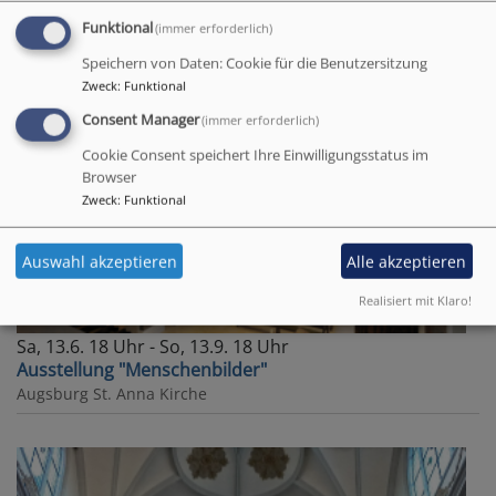
Funktional
(immer erforderlich)
Speichern von Daten: Cookie für die Benutzersitzung
Zweck
:
Funktional
Consent Manager
(immer erforderlich)
Cookie Consent speichert Ihre Einwilligungsstatus im
Browser
Zweck
:
Funktional
Auswahl akzeptieren
Alle akzeptieren
Realisiert mit Klaro!
Sa, 13.6. 18 Uhr - So, 13.9. 18 Uhr
Ausstellung "Menschenbilder"
Augsburg
St. Anna Kirche