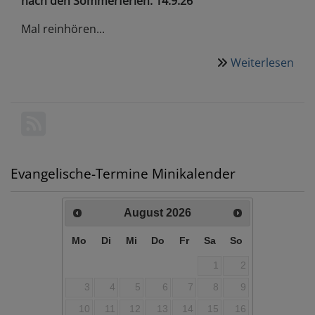
nach den Sommerferien: 14.9.26
Mal reinhören...
Weiterlesen
übe
Gem
Sin
nac
ein
Infe
Evangelische-Termine Minikalender
August
2026
Mo
Di
Mi
Do
Fr
Sa
So
1
2
3
4
5
6
7
8
9
10
11
12
13
14
15
16