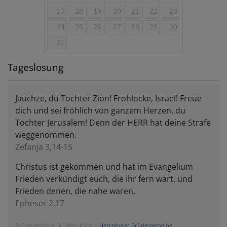
17
18
19
20
21
22
23
24
25
26
27
28
29
30
31
Tageslosung
Jauchze, du Tochter Zion! Frohlocke, Israel! Freue
dich und sei fröhlich von ganzem Herzen, du
Tochter Jerusalem! Denn der HERR hat deine Strafe
weggenommen.
Zefanja 3,14-15
Christus ist gekommen und hat im Evangelium
Frieden verkündigt euch, die ihr fern wart, und
Frieden denen, die nahe waren.
Epheser 2,17
© Evangelische Brüder-Unität –
Herrnhuter Brüdergemeine