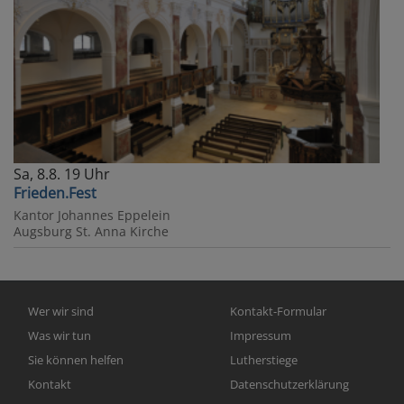
Sa, 8.8. 19 Uhr
Frieden.Fest
Kantor Johannes Eppelein
Augsburg
St. Anna Kirche
Hauptnavigation
Fußbereichsmenü
Wer wir sind
Kontakt-Formular
Was wir tun
Impressum
Sie können helfen
Lutherstiege
Kontakt
Datenschutzerklärung