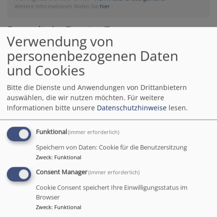
Weitere Informationen finden Sie
hier
.
Evangelische-Termine Teaser
Verwendung von
personenbezogenen Daten
und Cookies
Bitte die Dienste und Anwendungen von Drittanbietern
auswählen, die wir nutzen möchten.
Für weitere
Informationen bitte unsere
Datenschutzhinweise
lesen.
Funktional
(immer erforderlich)
Speichern von Daten: Cookie für die Benutzersitzung
Zweck
:
Funktional
Consent Manager
(immer erforderlich)
Sa, 13.6. 18 Uhr - So, 13.9. 18 Uhr
Cookie Consent speichert Ihre Einwilligungsstatus im
Ausstellung "Menschenbilder"
Browser
Augsburg
St. Anna Kirche
Zweck
:
Funktional