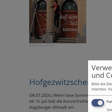
Bildrechte
journal 7
Verwe
und C
Hofgezwitzscher | Aku
Bitte die D
möchten.
Fü
(06.07.2026.) Wenn laue Sommerabende auf a
Ab 15. Juli lädt die Konzertreihe jeweils 
Fun
Augsburger Altstadt ein
Spe