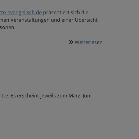
te-evangelisch.de
präsentiert sich die
amen Veranstaltungen und einer Übersicht
rsonen.
Weiterlesen
über
Gemeinsamer
Internetauftritt
der
Pfarrei
Mitte
tte. Es erscheint jeweils zum März, Juni,