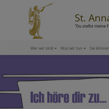
Direkt
zum
St. Ann
Inhalt
"Du stellst meine 
Wer wir sind
Was wir tun
Sie können
Hauptnavigation