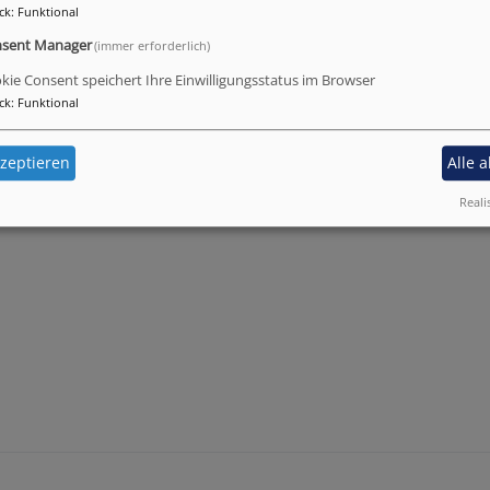
ck
:
Funktional
sent Manager
(immer erforderlich)
kie Consent speichert Ihre Einwilligungsstatus im Browser
ck
:
Funktional
ses Friedensgebet
zeptieren
Alle 
Reali