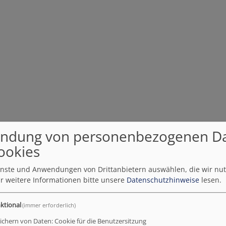
ndung von personenbezogenen D
ookies
stik-Pop, Gypsy, Jazz und Welt
ienste und Anwendungen von Drittanbietern auswählen, die wir nu
r weitere Informationen bitte unsere
Datenschutzhinweise
lesen.
bwechslungsreiche Livemusik treffen, ist wieder Zeit für d
um 19 Uhr an vier aufeinanderfolgenden Mittwochen zu entsp
ktional
(immer erforderlich)
ichern von Daten: Cookie für die Benutzersitzung