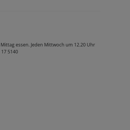
Zeit
zum
Zuhören
u Mittag essen. Jeden Mittwoch um 12.20 Uhr
 17 5140